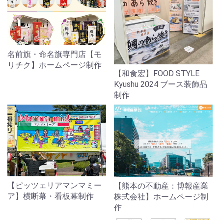
名前旗・命名旗専門店【モ
リチク】ホームページ制作
【和食宏】FOOD STYLE
Kyushu 2024 ブース装飾品
制作
【ピッツェリアマンマミー
【熊本の不動産：博報産業
ア】横断幕・看板幕制作
株式会社】ホームページ制
作