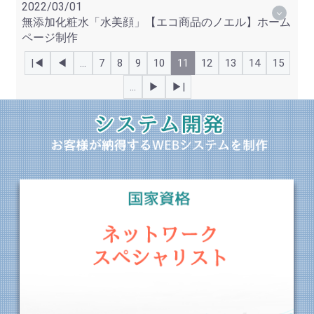
2022/03/01
無添加化粧水「水美顔」【エコ商品のノエル】ホーム
ページ制作
|◀
◀
…
7
8
9
10
11
12
13
14
15
…
▶
▶|