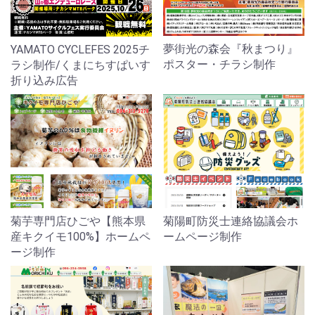
夢街光の森会『秋まつり』
YAMATO CYCLEFES 2025チ
ポスター・チラシ制作
ラシ制作/くまにちすぱいす
折り込み広告
菊芋専門店ひごや【熊本県
菊陽町防災士連絡協議会ホ
産キクイモ100%】ホームペ
ームページ制作
ージ制作