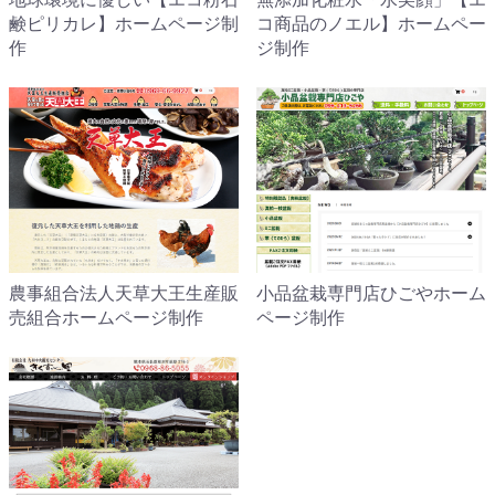
鹸ピリカレ】ホームページ制
コ商品のノエル】ホームペー
作
ジ制作
農事組合法人天草大王生産販
小品盆栽専門店ひごやホーム
売組合ホームページ制作
ページ制作