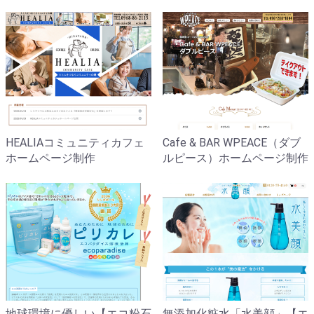
HEALIAコミュニティカフェ
Cafe & BAR WPEACE（ダブ
ホームページ制作
ルピース）ホームページ制作
地球環境に優しい【エコ粉石
無添加化粧水「水美顔」【エ