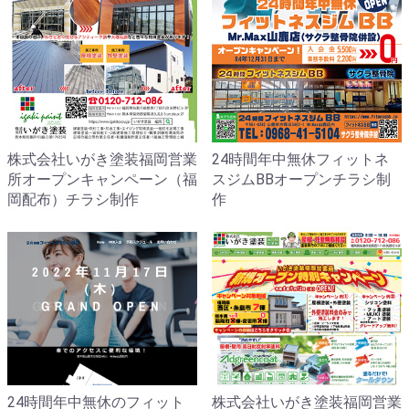
株式会社いがき塗装福岡営業
24時間年中無休フィットネ
所オープンキャンペーン（福
スジムBBオープンチラシ制
岡配布）チラシ制作
作
24時間年中無休のフィット
株式会社いがき塗装福岡営業