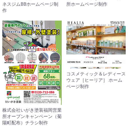
ネスジムBBホームページ制
所ホームページ制作
作
コスメティック＆レディース
ウェア［ヒーリア］ ホーム
ページ制作
株式会社いがき塗装福岡営業
所オープンキャンペーン（菊
陽町配布）チラシ制作